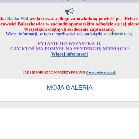
zka
Baska.S94
wydała swoją długo zapowiadaną powieść pt. "Echo 
ejscowości Boleszkowice w zachodniopomorskim odbędzie się jej pier
Wszystkich chętnych serdecznie zapraszamy.
Więcej informacji, w tym o możliwości zakupu książki
znajdziecie tutaj
.
PYTANIE DO WSZYSTKICH.
CZY KTOŚ MA POMYSŁ NA SENTENCJĘ MIESIĄCA?
Więcej informacji
JAK SIĘ PORUSZAĆ POMIĘDZY FORAMI?
O tym dowiesz się stąd.
MOJA GALERIA