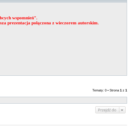
obcych wspomnień".
wsza prezentacja połączona z wieczorem autorskim.
Tematy: 0 • Strona
1
z
1
Przejdź do