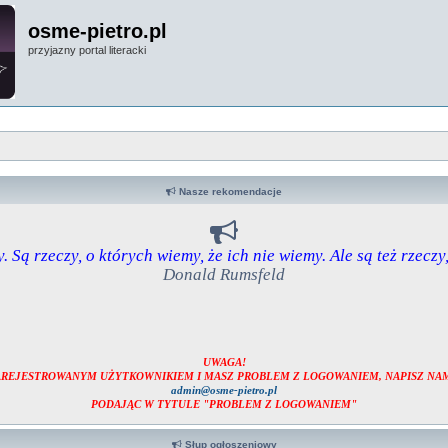
osme-pietro.pl
przyjazny portal literacki
Nasze rekomendacje
. Są rzeczy, o których wiemy, że ich nie wiemy. Ale są też rzeczy
Donald Rumsfeld
UWAGA!
ZAREJESTROWANYM UŻYTKOWNIKIEM I MASZ PROBLEM Z LOGOWANIEM, NAPISZ NAM
admin@osme-pietro.pl
PODAJĄC W TYTULE "PROBLEM Z LOGOWANIEM"
Słup ogłoszeniowy