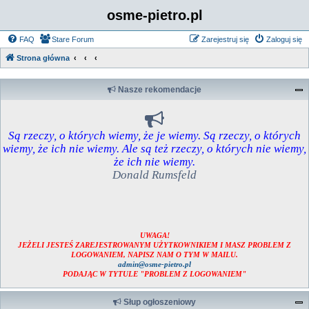
osme-pietro.pl
FAQ
Stare Forum
Zarejestruj się
Zaloguj się
Strona główna
Nasze rekomendacje
Są rzeczy, o których wiemy, że je wiemy. Są rzeczy, o których
wiemy, że ich nie wiemy. Ale są też rzeczy, o których nie wiemy,
że ich nie wiemy.
Donald Rumsfeld
UWAGA!
JEŻELI JESTEŚ ZAREJESTROWANYM UŻYTKOWNIKIEM I MASZ PROBLEM Z
LOGOWANIEM, NAPISZ NAM O TYM W MAILU.
admin@osme-pietro.pl
PODAJĄC W TYTULE "PROBLEM Z LOGOWANIEM"
Słup ogłoszeniowy