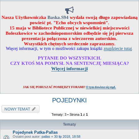
Nasza Użytkowniczka
Baska.S94
wydała swoją długo zapowiadaną
powieść pt. "Echo obcych wspomnień".
15 maja w Bibliotece Publicznej w niewielkiej miejscowości
Boleszkowice w zachodniopomorskim odbędzie się jej pierwsza
prezentacja połączona z wieczorem autorskim.
Wszystkich chętnych serdecznie zapraszamy.
Więcej informacji, w tym o możliwości zakupu książki
znajdziecie tutaj
.
PYTANIE DO WSZYSTKICH.
CZY KTOŚ MA POMYSŁ NA SENTENCJĘ MIESIĄCA?
Więcej informacji
JAK SIĘ PORUSZAĆ POMIĘDZY FORAMI?
O tym dowiesz się stąd.
POJEDYNKI
NOWY TEMAT
Tematy: 3 • Strona
1
z
1
Tematy
Pojedynek Patka-Pallas
Ostatni post autor:
pallas
«
30 lip 2018, 18:58