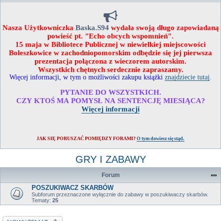
Nasza Użytkowniczka
Baska.S94
wydała swoją długo zapowiadaną
powieść pt. "Echo obcych wspomnień".
15 maja w Bibliotece Publicznej w niewielkiej miejscowości
Boleszkowice w zachodniopomorskim odbędzie się jej pierwsza
prezentacja połączona z wieczorem autorskim.
Wszystkich chętnych serdecznie zapraszamy.
Więcej informacji, w tym o możliwości zakupu książki
znajdziecie tutaj
.
PYTANIE DO WSZYSTKICH.
CZY KTOŚ MA POMYSŁ NA SENTENCJĘ MIESIĄCA?
Więcej informacji
JAK SIĘ PORUSZAĆ POMIĘDZY FORAMI?
O tym dowiesz się stąd.
GRY I ZABAWY
Forum
POSZUKIWACZ SKARBÓW
Subforum przeznaczone wyłącznie do zabawy w poszukiwaczy skarbów.
Tematy:
25