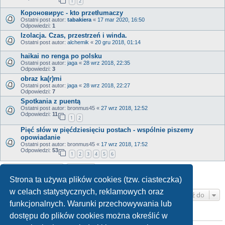
1
2
Короновирус - kto przetłumaczy
Ostatni post autor:
tabakiera
«
17 mar 2020, 16:50
Odpowiedzi:
1
Izolacja. Czas, przestrzeń i winda.
Ostatni post autor:
alchemik
«
20 gru 2018, 01:14
haikai no renga po polsku
Ostatni post autor:
jaga
«
28 wrz 2018, 22:35
Odpowiedzi:
3
obraz ka(r)mi
Ostatni post autor:
jaga
«
28 wrz 2018, 22:27
Odpowiedzi:
7
Spotkania z puentą
Ostatni post autor:
bronmus45
«
27 wrz 2018, 12:52
Odpowiedzi:
11
1
2
Pięć słów w pięćdziesięciu postach - wspólnie piszemy
opowiadanie
Ostatni post autor:
bronmus45
«
17 wrz 2018, 17:52
Odpowiedzi:
53
1
2
3
4
5
6
NOWY TEMAT
Tematy: 13 • Strona
1
z
1
Strona ta używa plików cookies (tzw. ciasteczka)
w celach statystycznych, reklamowych oraz
Przejdź do
funkcjonalnych. Warunki przechowywania lub
dostępu do plików cookies można określić w
TWOJE UPRAWNIENIA NA TYM FORUM