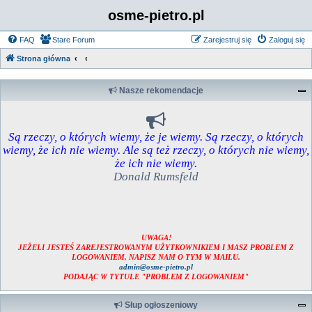
osme-pietro.pl
FAQ
Stare Forum
Zarejestruj się
Zaloguj się
Strona główna
Nasze rekomendacje
Są rzeczy, o których wiemy, że je wiemy. Są rzeczy, o których
wiemy, że ich nie wiemy. Ale są też rzeczy, o których nie wiemy,
że ich nie wiemy.
Donald Rumsfeld
UWAGA!
JEŻELI JESTEŚ ZAREJESTROWANYM UŻYTKOWNIKIEM I MASZ PROBLEM Z
LOGOWANIEM, NAPISZ NAM O TYM W MAILU.
admin@osme-pietro.pl
PODAJĄC W TYTULE "PROBLEM Z LOGOWANIEM"
Słup ogłoszeniowy