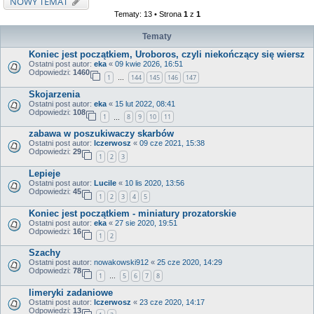
NOWY TEMAT
Tematy: 13 • Strona
1
z
1
Tematy
Koniec jest początkiem, Uroboros, czyli niekończący się wiersz
Ostatni post autor:
eka
«
09 kwie 2026, 16:51
Odpowiedzi:
1460
1
144
145
146
147
…
Skojarzenia
Ostatni post autor:
eka
«
15 lut 2022, 08:41
Odpowiedzi:
108
1
8
9
10
11
…
zabawa w poszukiwaczy skarbów
Ostatni post autor:
lczerwosz
«
09 cze 2021, 15:38
Odpowiedzi:
29
1
2
3
Lepieje
Ostatni post autor:
Lucile
«
10 lis 2020, 13:56
Odpowiedzi:
45
1
2
3
4
5
Koniec jest początkiem - miniatury prozatorskie
Ostatni post autor:
eka
«
27 sie 2020, 19:51
Odpowiedzi:
16
1
2
Szachy
Ostatni post autor:
nowakowski912
«
25 cze 2020, 14:29
Odpowiedzi:
78
1
5
6
7
8
…
limeryki zadaniowe
Ostatni post autor:
lczerwosz
«
23 cze 2020, 14:17
Odpowiedzi:
13