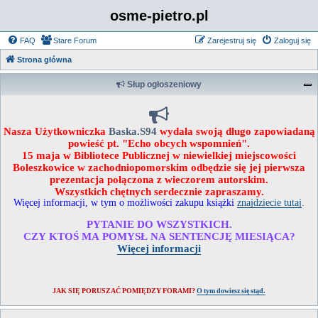
osme-pietro.pl
FAQ
Stare Forum
Zarejestruj się
Zaloguj się
Strona główna
Słup ogłoszeniowy
Nasza Użytkowniczka
Baska.S94
wydała swoją długo zapowiadaną
powieść pt. "Echo obcych wspomnień".
15 maja w Bibliotece Publicznej w niewielkiej miejscowości
Boleszkowice w zachodniopomorskim odbędzie się jej pierwsza
prezentacja połączona z wieczorem autorskim.
Wszystkich chętnych serdecznie zapraszamy.
Więcej informacji, w tym o możliwości zakupu książki
znajdziecie tutaj
.
PYTANIE DO WSZYSTKICH.
CZY KTOŚ MA POMYSŁ NA SENTENCJĘ MIESIĄCA?
Więcej informacji
JAK SIĘ PORUSZAĆ POMIĘDZY FORAMI?
O tym dowiesz się stąd.