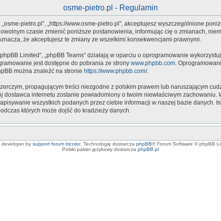
osme-pietro.pl - Regulamin
”, „osme-pietro.pl”, „https://www.osme-pietro.pl”, akceptujesz wyszczególnione poni
w dowolnym czasie zmienić poniższe postanowienia, informując cię o zmianach, niem
 oznacza, że akceptujesz te zmiany ze wszelkimi konsekwencjami prawnymi.
 „phpBB Limited”, „phpBB Teams” działają w oparciu o oprogramowanie wykorzystują
ogramowanie jest dostępne do pobrania ze strony
www.phpbb.com
. Oprogramowanie
phpBB można znaleźć na stronie
https://www.phpbb.com/
.
zerczym, propagującym treści niezgodne z polskim prawem lub naruszającym cudz
wój dostawca internetu zostanie powiadomiony o twoim niewłaściwym zachowaniu. W
apisywanie wszystkich podanych przez ciebie informacji w naszej bazie danych. I
 podczas których może dojść do kradzieży danych.
e developer by
support forum tricolor
,
Technologię dostarcza
phpBB
® Forum Software © phpBB Li
Polski pakiet językowy dostarcza
phpBB.pl