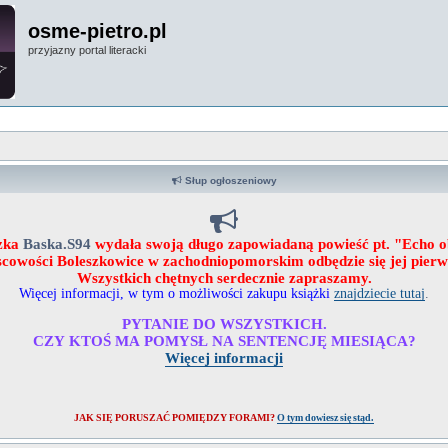
osme-pietro.pl
przyjazny portal literacki
Słup ogłoszeniowy
zka
Baska.S94
wydała swoją długo zapowiadaną powieść pt. "Echo 
ejscowości Boleszkowice w zachodniopomorskim odbędzie się jej pier
Wszystkich chętnych serdecznie zapraszamy.
Więcej informacji, w tym o możliwości zakupu książki
znajdziecie tutaj
.
PYTANIE DO WSZYSTKICH.
CZY KTOŚ MA POMYSŁ NA SENTENCJĘ MIESIĄCA?
Więcej informacji
JAK SIĘ PORUSZAĆ POMIĘDZY FORAMI?
O tym dowiesz się stąd.