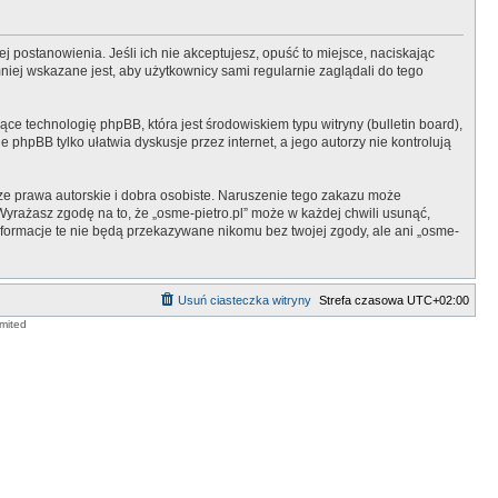
żej postanowienia. Jeśli ich nie akceptujesz, opuść to miejsce, naciskając
niej wskazane jest, aby użytkownicy sami regularnie zaglądali do tego
ce technologię phpBB, która jest środowiskiem typu witryny (bulletin board),
 phpBB tylko ułatwia dyskusje przez internet, a jego autorzy nie kontrolują
e prawa autorskie i dobra osobiste. Naruszenie tego zakazu może
yrażasz zgodę na to, że „osme-pietro.pl” może w każdej chwili usunąć,
nformacje te nie będą przekazywane nikomu bez twojej zgody, ale ani „osme-
Usuń ciasteczka witryny
Strefa czasowa
UTC+02:00
mited