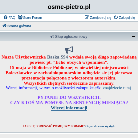
osme-pietro.pl
FAQ
Stare Forum
Zarejestruj się
Zaloguj się
Strona główna
Słup ogłoszeniowy
Nasza Użytkowniczka
Baska.S94
wydała swoją długo zapowiadaną
powieść pt. "Echo obcych wspomnień".
15 maja w Bibliotece Publicznej w niewielkiej miejscowości
Boleszkowice w zachodniopomorskim odbędzie się jej pierwsza
prezentacja połączona z wieczorem autorskim.
Wszystkich chętnych serdecznie zapraszamy.
Więcej informacji, w tym o możliwości zakupu książki
znajdziecie tutaj
.
PYTANIE DO WSZYSTKICH.
CZY KTOŚ MA POMYSŁ NA SENTENCJĘ MIESIĄCA?
Więcej informacji
JAK SIĘ PORUSZAĆ POMIĘDZY FORAMI?
O tym dowiesz się stąd.