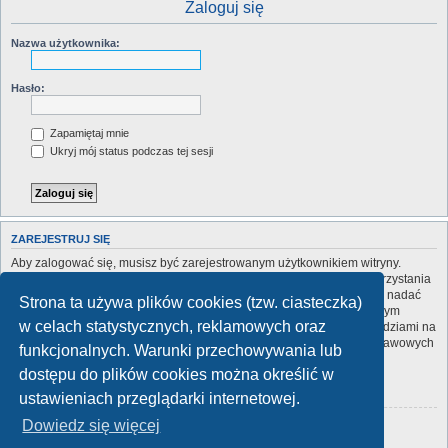
Zaloguj się
Nazwa użytkownika:
Hasło:
Zapamiętaj mnie
Ukryj mój status podczas tej sesji
ZAREJESTRUJ SIĘ
Aby zalogować się, musisz być zarejestrowanym użytkownikiem witryny.
Rejestracja zajmuje tylko chwilę, a znacznie zwiększa możliwości korzystania
z witryny. Administrator witryny może zarejestrowanym użytkownikom nadać
Strona ta używa plików cookies (tzw. ciasteczka)
wiele dodatkowych uprawnień. Przed rejestracją zapoznaj się z naszym
w celach statystycznych, reklamowych oraz
regulaminem, zasadami ochrony danych osobowych oraz z odpowiedziami na
często zadawane pytania (FAQ), gdzie jest wyjaśnionych wiele podstawowych
funkcjonalnych. Warunki przechowywania lub
zagadnień dotyczących funkcjonowania witryny.
dostępu do plików cookies można określić w
Regulamin
|
Zasady ochrony danych osobowych
ustawieniach przeglądarki internetowej.
Dowiedz się więcej
Zarejestruj się