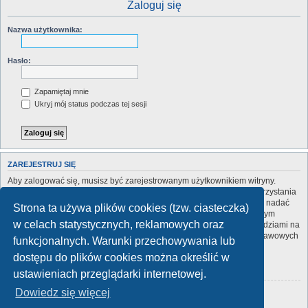
Zaloguj się
Nazwa użytkownika:
Hasło:
Zapamiętaj mnie
Ukryj mój status podczas tej sesji
ZAREJESTRUJ SIĘ
Aby zalogować się, musisz być zarejestrowanym użytkownikiem witryny.
Rejestracja zajmuje tylko chwilę, a znacznie zwiększa możliwości korzystania
z witryny. Administrator witryny może zarejestrowanym użytkownikom nadać
Strona ta używa plików cookies (tzw. ciasteczka)
wiele dodatkowych uprawnień. Przed rejestracją zapoznaj się z naszym
w celach statystycznych, reklamowych oraz
regulaminem, zasadami ochrony danych osobowych oraz z odpowiedziami na
często zadawane pytania (FAQ), gdzie jest wyjaśnionych wiele podstawowych
funkcjonalnych. Warunki przechowywania lub
zagadnień dotyczących funkcjonowania witryny.
dostępu do plików cookies można określić w
Regulamin
|
Zasady ochrony danych osobowych
ustawieniach przeglądarki internetowej.
Dowiedz się więcej
Zarejestruj się