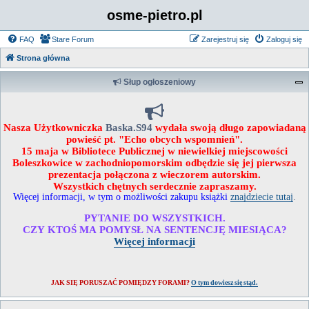
osme-pietro.pl
FAQ
Stare Forum
Zarejestruj się
Zaloguj się
Strona główna
Słup ogłoszeniowy
Nasza Użytkowniczka
Baska.S94
wydała swoją długo zapowiadaną
powieść pt. "Echo obcych wspomnień".
15 maja w Bibliotece Publicznej w niewielkiej miejscowości
Boleszkowice w zachodniopomorskim odbędzie się jej pierwsza
prezentacja połączona z wieczorem autorskim.
Wszystkich chętnych serdecznie zapraszamy.
Więcej informacji, w tym o możliwości zakupu książki
znajdziecie tutaj
.
PYTANIE DO WSZYSTKICH.
CZY KTOŚ MA POMYSŁ NA SENTENCJĘ MIESIĄCA?
Więcej informacji
JAK SIĘ PORUSZAĆ POMIĘDZY FORAMI?
O tym dowiesz się stąd.