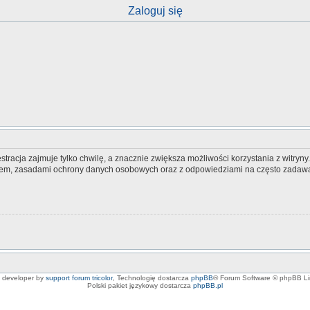
Zaloguj się
tracja zajmuje tylko chwilę, a znacznie zwiększa możliwości korzystania z witryn
nem, zasadami ochrony danych osobowych oraz z odpowiedziami na często zadawa
e developer by
support forum tricolor
,
Technologię dostarcza
phpBB
® Forum Software © phpBB Li
Polski pakiet językowy dostarcza
phpBB.pl