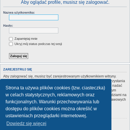
Aby oglądać profile, musisz się zalogować.
Nazwa użytkownika:
Hasło:
Zapamiętaj mnie
Ukryj mój status podczas tej sesji
ZAREJESTRUJ SIĘ
Aby zalogować się, musisz być zarejestrowanym użytkownikiem witryny.
Rejestracja zajmuje tylko chwilę, a znacznie zwiększa możliwości korzystania
z witryny. Administrator witryny może zarejestrowanym użytkownikom nadać
Strona ta używa plików cookies (tzw. ciasteczka)
wiele dodatkowych uprawnień. Przed rejestracją zapoznaj się z naszym
w celach statystycznych, reklamowych oraz
regulaminem, zasadami ochrony danych osobowych oraz z odpowiedziami na
często zadawane pytania (FAQ), gdzie jest wyjaśnionych wiele podstawowych
funkcjonalnych. Warunki przechowywania lub
zagadnień dotyczących funkcjonowania witryny.
dostępu do plików cookies można określić w
Regulamin
|
Zasady ochrony danych osobowych
ustawieniach przeglądarki internetowej.
Dowiedz się więcej
Zarejestruj się