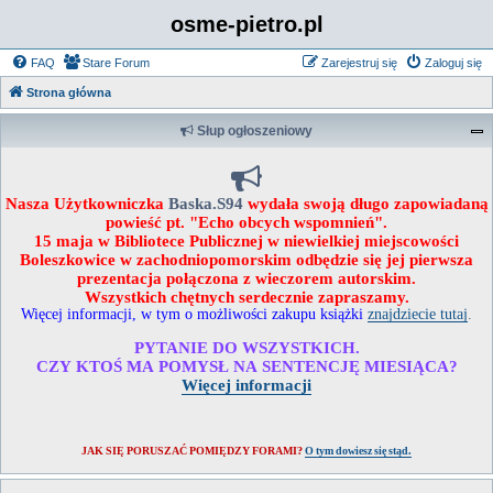
osme-pietro.pl
FAQ
Stare Forum
Zarejestruj się
Zaloguj się
Strona główna
Słup ogłoszeniowy
Nasza Użytkowniczka
Baska.S94
wydała swoją długo zapowiadaną
powieść pt. "Echo obcych wspomnień".
15 maja w Bibliotece Publicznej w niewielkiej miejscowości
Boleszkowice w zachodniopomorskim odbędzie się jej pierwsza
prezentacja połączona z wieczorem autorskim.
Wszystkich chętnych serdecznie zapraszamy.
Więcej informacji, w tym o możliwości zakupu książki
znajdziecie tutaj
.
PYTANIE DO WSZYSTKICH.
CZY KTOŚ MA POMYSŁ NA SENTENCJĘ MIESIĄCA?
Więcej informacji
JAK SIĘ PORUSZAĆ POMIĘDZY FORAMI?
O tym dowiesz się stąd.