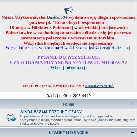
Nasza Użytkowniczka
Baska.S94
wydała swoją długo zapowiadaną
powieść pt. "Echo obcych wspomnień".
15 maja w Bibliotece Publicznej w niewielkiej miejscowości
Boleszkowice w zachodniopomorskim odbędzie się jej pierwsza
prezentacja połączona z wieczorem autorskim.
Wszystkich chętnych serdecznie zapraszamy.
Więcej informacji, w tym o możliwości zakupu książki
znajdziecie tutaj
.
PYTANIE DO WSZYSTKICH.
CZY KTOŚ MA POMYSŁ NA SENTENCJĘ MIESIĄCA?
Więcej informacji
JAK SIĘ PORUSZAĆ POMIĘDZY FORAMI?
O tym dowiesz się stąd.
Dzisiaj jest 09 sie 2026, 04:19
Forum
WINDĄ W ZAMIERZCHŁE CZASY
To jest odnośnik do zarchiwizowanego skryptu Ósmego piętra.
Korzystając z niego, można czytać, pisać i cytować, jednak nie będziemy tam
zakładać nowych tematów.
UTWORY LITERACKIE