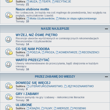
Subfora:
MUZA
,
TEATR
,
RECYTACJE
Tematy:
21
Nasze ulubione motto
No i zobaczcie, że każdy ma coś mądrego do powiedzenia, bez względu na
poglądy, wykształcenie i zawód.
Subfora:
Motta Użytkowników
,
Motta ze słupa ogłoszeniowego
Tematy:
10
NASZE NAJLEPSZE
WYŻEJ, NIŻ ÓSME PIĘTRO
Recenzje utworów wyróżnionych w comiesięcznych rekomendacjach
Recenzentów i Użytkowników
Tematy:
14
CO SIĘ NAM PODOBA
Subfora:
POEZJA
,
PROZA
,
KOMENTARZE
,
RECENZENCI
Tematy:
24
WARTO PRZECZYTAĆ
Utwory rekomendowane do przeczytania, bądź obejrzenia w każdym
miesiącu
Tematy:
16
PRZEZ ZABAWĘ DO WIEDZY
DOWIEDZ SIĘ WIĘCEJ
Subfora:
LITERATUROZNAWSTWO
,
JĘZYKOZNAWSTWO
Tematy:
9
GRY I ZABAWY
Wasze pomysły na gry i zabawy - niekoniecznie literackie
Tematy:
38
ULUBIONE
Subfora:
KSIĄŻKI
,
FILMY
,
WIERSZE
,
PIOSENKI