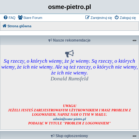
osme-pietro.pl
FAQ
Stare Forum
Zarejestruj się
Zaloguj się
Strona główna
Nasze rekomendacje
Są rzeczy, o których wiemy, że je wiemy. Są rzeczy, o których
wiemy, że ich nie wiemy. Ale są też rzeczy, o których nie wiemy,
że ich nie wiemy.
Donald Rumsfeld
UWAGA!
JEŻELI JESTEŚ ZAREJESTROWANYM UŻYTKOWNIKIEM I MASZ PROBLEM Z
LOGOWANIEM, NAPISZ NAM O TYM W MAILU.
admin@osme-pietro.pl
PODAJĄC W TYTULE "PROBLEM Z LOGOWANIEM"
Słup ogłoszeniowy