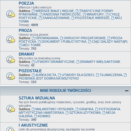
POEZJA
Wiersze i tylko wiersze
Subfora:
WIERSZE BIAŁE I WOLNE
,
TRADYCYJNE FORMY
RYMOWANE
,
RADOSNA TWÓRCZOŚĆ
,
MINIATURY
,
CYKLE
POETYCKIE
,
ZAANGAŻOWANE
,
POZOSTAŁE WIERSZE
,
MÓJ
TOMIK
Tematy:
4809
PROZA
Utwory prozą pisane
Subfora:
OPOWIADANIA
,
OKRUCHY PROZATORSKIE
,
PROZA
POETYCKA
,
DOKUMENT I PUBLICYSTYKA
,
CIĄG DALSZY NASTĄPI
,
MÓJ TOMIK
Tematy:
703
DRAMAT
Wszystko na teatralną scenę
Subfora:
UTWORY DRAMATYCZNE
,
DRAMATY WIELOAKTOWE
Tematy:
42
POZOSTAŁE
Subfora:
AUREA DICTA
,
UTWORY DLA DZIECI
,
TŁUMACZENIA
,
PIOSENKA JEST DOBRA NA WSZYSTKO
Tematy:
153
INNE RODZAJE TWÓRCZOŚCI
SZTUKA WIZUALNA
Na tym forum publikujemy malarstwo, rysunek, grafikę, oraz inne utwory
wizualne.
Subfora:
MALARSTWO I RYSUNEK
,
GRAFIKA
,
FOTOGRAFIA
ARTYSTYCZNA I AMATORSKA
,
SZTUKA UŻYTKOWA
,
MOJA
GALERIA
,
KOMIKS
Tematy:
340
I AKUSTYCZNIE
Linki do prezentacji akustycznej, występów na scenie