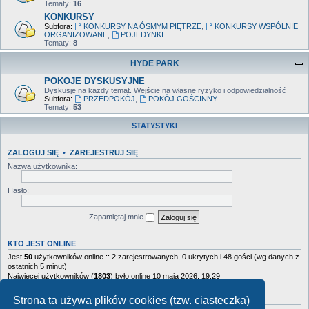
Tematy:
16
KONKURSY
Subfora:
KONKURSY NA ÓSMYM PIĘTRZE
,
KONKURSY WSPÓLNIE
ORGANIZOWANE
,
POJEDYNKI
Tematy:
8
HYDE PARK
POKOJE DYSKUSYJNE
Dyskusje na każdy temat. Wejście na własne ryzyko i odpowiedzialność
Subfora:
PRZEDPOKÓJ
,
POKÓJ GOŚCINNY
Tematy:
53
STATYSTYKI
ZALOGUJ SIĘ
•
ZAREJESTRUJ SIĘ
Nazwa użytkownika:
Hasło:
Zapamiętaj mnie
KTO JEST ONLINE
Jest
50
użytkowników online :: 2 zarejestrowanych, 0 ukrytych i 48 gości (wg danych z
ostatnich 5 minut)
Najwięcej użytkowników (
1803
) było online 10 maja 2026, 19:29
STATYSTYKI
Strona ta używa plików cookies (tzw. ciasteczka)