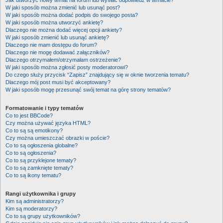
Jak utworzyć nowy temat na forum lub wysłać odpowiedź w temacie?
W jaki sposób można zmienić lub usunąć post?
W jaki sposób można dodać podpis do swojego posta?
W jaki sposób można utworzyć ankietę?
Dlaczego nie można dodać więcej opcji ankiety?
W jaki sposób zmienić lub usunąć ankietę?
Dlaczego nie mam dostępu do forum?
Dlaczego nie mogę dodawać załączników?
Dlaczego otrzymałem/otrzymałam ostrzeżenie?
W jaki sposób można zgłosić posty moderatorowi?
Do czego służy przycisk “Zapisz” znajdujący się w oknie tworzenia tematu?
Dlaczego mój post musi być akceptowany?
W jaki sposób mogę przesunąć swój temat na górę strony tematów?
Formatowanie i typy tematów
Co to jest BBCode?
Czy można używać języka HTML?
Co to są są emotikony?
Czy można umieszczać obrazki w poście?
Co to są ogłoszenia globalne?
Co to są ogłoszenia?
Co to są przyklejone tematy?
Co to są zamknięte tematy?
Co to są ikony tematu?
Rangi użytkownika i grupy
Kim są administratorzy?
Kim są moderatorzy?
Co to są grupy użytkowników?