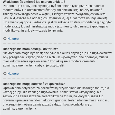
W jaki sposób zmienić lub usunąć ankietę?
Podobnie, jak posty, ankiety mogą być zmieniane tylko przez ich autorów,
moderatorów lub administratorów. Aby zmienić ankietę, należy dokonać
zmiany pierwszego posta w wątku, z którym zawsze związana jest ankieta.
Jeśli nikt jeszcze nie oddał głosu w ankiecie, jej autor może usunąć ankietę
lub zmienić jej opcje. Jednakże, jeśli w ankiecie zostały już oddane głosy, tylko
moderatorzy lub administratorzy mogą ją zmienić, lub usunąć. Zapobiega to
modyfikowaniu ankiety w czasie jej trwania.
Na górę
Dlaczego nie mam dostępu do forum?
Niektóre fora mogą być dostępne tylko dla określonych grup lub użytkowników.
Aby przeglądać, czytać, pisać na nich lub wykonywać inne operacje, musisz
mieć odpowiednie uprawnienia. Skontaktuj się z moderatorem lub
administratorem witryny, aby ci je przydzielił.
Na górę
Dlaczego nie mogę dodawać załączników?
Uprawnienia dotyczące załączników są przydzielane dla każdego forum, dla
każdej grupy i dla każdego użytkownika. Administrator witryny mógł nie
zezwolić na zamieszczanie załączników na forum, na którym piszesz lub
przyznał uprawnienia tylko niektórym grupom. Jeśli nadal nie masz jasności,
dlaczego nie możesz zamieszczać załączników, skontaktuj się z
administratorem witryny.