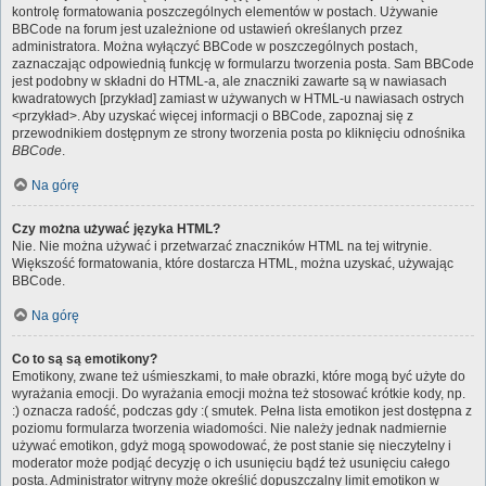
kontrolę formatowania poszczególnych elementów w postach. Używanie
BBCode na forum jest uzależnione od ustawień określanych przez
administratora. Można wyłączyć BBCode w poszczególnych postach,
zaznaczając odpowiednią funkcję w formularzu tworzenia posta. Sam BBCode
jest podobny w składni do HTML-a, ale znaczniki zawarte są w nawiasach
kwadratowych [przykład] zamiast w używanych w HTML-u nawiasach ostrych
<przykład>. Aby uzyskać więcej informacji o BBCode, zapoznaj się z
przewodnikiem dostępnym ze strony tworzenia posta po kliknięciu odnośnika
BBCode
.
Na górę
Czy można używać języka HTML?
Nie. Nie można używać i przetwarzać znaczników HTML na tej witrynie.
Większość formatowania, które dostarcza HTML, można uzyskać, używając
BBCode.
Na górę
Co to są są emotikony?
Emotikony, zwane też uśmieszkami, to małe obrazki, które mogą być użyte do
wyrażania emocji. Do wyrażania emocji można też stosować krótkie kody, np.
:) oznacza radość, podczas gdy :( smutek. Pełna lista emotikon jest dostępna z
poziomu formularza tworzenia wiadomości. Nie należy jednak nadmiernie
używać emotikon, gdyż mogą spowodować, że post stanie się nieczytelny i
moderator może podjąć decyzję o ich usunięciu bądź też usunięciu całego
posta. Administrator witryny może określić dopuszczalny limit emotikon w