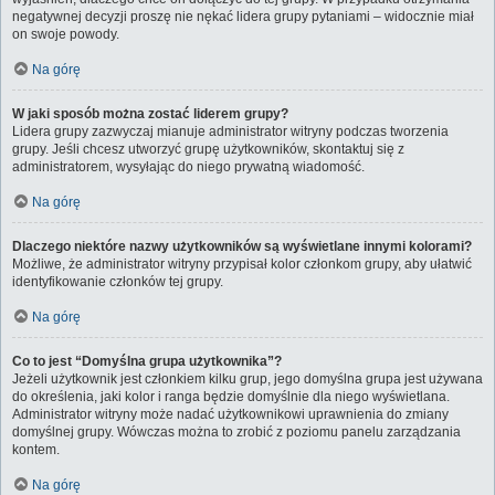
negatywnej decyzji proszę nie nękać lidera grupy pytaniami – widocznie miał
on swoje powody.
Na górę
W jaki sposób można zostać liderem grupy?
Lidera grupy zazwyczaj mianuje administrator witryny podczas tworzenia
grupy. Jeśli chcesz utworzyć grupę użytkowników, skontaktuj się z
administratorem, wysyłając do niego prywatną wiadomość.
Na górę
Dlaczego niektóre nazwy użytkowników są wyświetlane innymi kolorami?
Możliwe, że administrator witryny przypisał kolor członkom grupy, aby ułatwić
identyfikowanie członków tej grupy.
Na górę
Co to jest “Domyślna grupa użytkownika”?
Jeżeli użytkownik jest członkiem kilku grup, jego domyślna grupa jest używana
do określenia, jaki kolor i ranga będzie domyślnie dla niego wyświetlana.
Administrator witryny może nadać użytkownikowi uprawnienia do zmiany
domyślnej grupy. Wówczas można to zrobić z poziomu panelu zarządzania
kontem.
Na górę