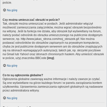
poście.
Na górę
Czy można umieszczać obrazki w poście?
Tak, obrazki można umieszczać w postach. Jeśli administrator włączył
możliwość zamieszczania załączników, można wgrać obrazek bezpośrednio
na witrynę. Jeśli ta funkcja nie działa, aby obrazek był wyświetlany na forum,
należy podać odnośnik do obrazka umieszczonego na publicznie dostępnym
serwerze, np. http://www.jakas_strona.com/moj_obrazek.gif. Nie można
podawać odnośników do obrazków zapisanych na prywatnym komputerze,
chyba że jest publicznie dostępnym serwerem ani do obrazków znajdujących
się na stronach wymagających autoryzacji, takich jak, np. skrzynki pocztowe
na Gmail lub Yahoo! oraz stronach chronionych hasłem. Aby umieścić obrazek
w poście, użyj znacznika BBCode
[img]
.
Na górę
Co to są ogłoszenia globalne?
Ogłoszenia globalne zawierają ważne informacje i należy zawsze je czytać.
Są one wyświetlane na górze każdego forum i w panelu zarządzania kontem
użytkownika. Uprawnienia zamieszczania ogłoszeń globalnych są nadawane
przez administratora witryny.
Na górę