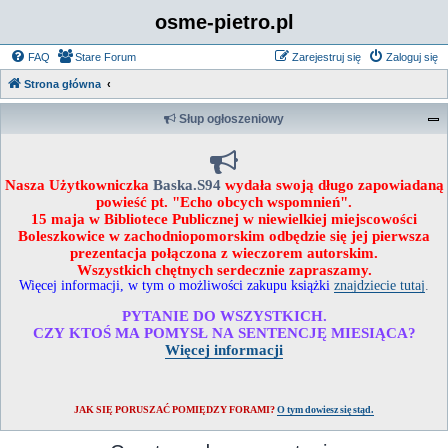
osme-pietro.pl
FAQ
Stare Forum
Zarejestruj się
Zaloguj się
Strona główna
Słup ogłoszeniowy
Nasza Użytkowniczka
Baska.S94
wydała swoją długo zapowiadaną
powieść pt. "Echo obcych wspomnień".
15 maja w Bibliotece Publicznej w niewielkiej miejscowości
Boleszkowice w zachodniopomorskim odbędzie się jej pierwsza
prezentacja połączona z wieczorem autorskim.
Wszystkich chętnych serdecznie zapraszamy.
Więcej informacji, w tym o możliwości zakupu książki
znajdziecie tutaj
.
PYTANIE DO WSZYSTKICH.
CZY KTOŚ MA POMYSŁ NA SENTENCJĘ MIESIĄCA?
Więcej informacji
JAK SIĘ PORUSZAĆ POMIĘDZY FORAMI?
O tym dowiesz się stąd.