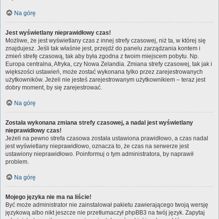
Na górę
Jest wyświetlany nieprawidłowy czas!
Możliwe, że jest wyświetlany czas z innej strefy czasowej, niż ta, w której się
znajdujesz. Jeśli tak właśnie jest, przejdź do panelu zarządzania kontem i
zmień strefę czasową, tak aby była zgodna z twoim miejscem pobytu. Np.
Europa centralna, Afryka, czy Nowa Zelandia. Zmiana strefy czasowej, tak jak i
większości ustawień, może zostać wykonana tylko przez zarejestrowanych
użytkowników. Jeżeli nie jesteś zarejestrowanym użytkownikiem – teraz jest
dobry moment, by się zarejestrować.
Na górę
Została wykonana zmiana strefy czasowej, a nadal jest wyświetlany
nieprawidłowy czas!
Jeżeli na pewno strefa czasowa została ustawiona prawidłowo, a czas nadal
jest wyświetlany nieprawidłowo, oznacza to, że czas na serwerze jest
ustawiony nieprawidłowo. Poinformuj o tym administratora, by naprawił
problem.
Na górę
Mojego języka nie ma na liście!
Być może administrator nie zainstalował pakietu zawierającego twoją wersję
językową albo nikt jeszcze nie przetłumaczył phpBB3 na twój język. Zapytaj