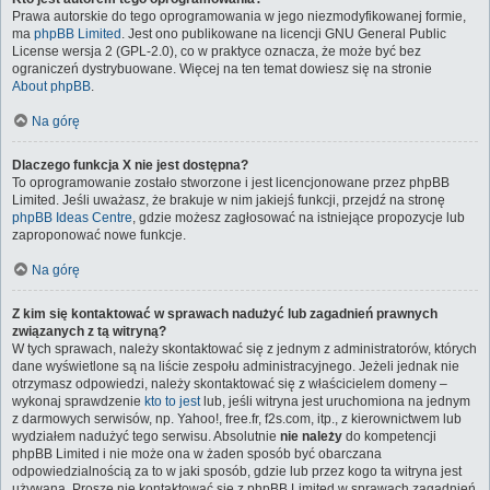
Prawa autorskie do tego oprogramowania w jego niezmodyfikowanej formie,
ma
phpBB Limited
. Jest ono publikowane na licencji GNU General Public
License wersja 2 (GPL-2.0), co w praktyce oznacza, że może być bez
ograniczeń dystrybuowane. Więcej na ten temat dowiesz się na stronie
About phpBB
.
Na górę
Dlaczego funkcja X nie jest dostępna?
To oprogramowanie zostało stworzone i jest licencjonowane przez phpBB
Limited. Jeśli uważasz, że brakuje w nim jakiejś funkcji, przejdź na stronę
phpBB Ideas Centre
, gdzie możesz zagłosować na istniejące propozycje lub
zaproponować nowe funkcje.
Na górę
Z kim się kontaktować w sprawach nadużyć lub zagadnień prawnych
związanych z tą witryną?
W tych sprawach, należy skontaktować się z jednym z administratorów, których
dane wyświetlone są na liście zespołu administracyjnego. Jeżeli jednak nie
otrzymasz odpowiedzi, należy skontaktować się z właścicielem domeny –
wykonaj sprawdzenie
kto to jest
lub, jeśli witryna jest uruchomiona na jednym
z darmowych serwisów, np. Yahoo!, free.fr, f2s.com, itp., z kierownictwem lub
wydziałem nadużyć tego serwisu. Absolutnie
nie należy
do kompetencji
phpBB Limited i nie może ona w żaden sposób być obarczana
odpowiedzialnością za to w jaki sposób, gdzie lub przez kogo ta witryna jest
używana. Proszę nie kontaktować się z phpBB Limited w sprawach zagadnień