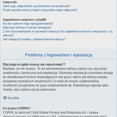
Załączniki
Jakie typy załączników są dozwolone na tej witrynie?
W jaki sposób można znaleźć wszystkie swoje załączniki?
Zagadnienia związane z phpBB
Kto jest autorem tego oprogramowania?
Dlaczego funkcja X nie jest dostępna?
Z kim się kontaktować w sprawach nadużyć lub zagadnień prawnych związanych z tą
witryną?
Jak nawiązać kontakt z administratorem witryny?
Problemy z logowaniem i rejestracją
Dlaczego w ogóle muszę się rejestrować?
Możliwe, że nie musisz. To od administratora witryny zależy czy, aby pisać
wiadomości, konieczna jest rejestracja. Niemniej rejestracja umożliwia dostęp
do dodatkowych funkcji niedostępnych dla gości, takich jak własny awatar,
wysyłanie prywatnych wiadomości i e-maili do innych użytkowników,
możliwość przypisania do grup użytkowników itp. Rejestracja zajmuje tylko
chwilę, więc zaleca się jej wykonanie.
Na górę
Co to jest COPPA?
COPPA, to skrót od Child Online Privacy and Protection Act – prawa
obowiązującego od 1998 roku w USA, nakładającego na właścicieli stron