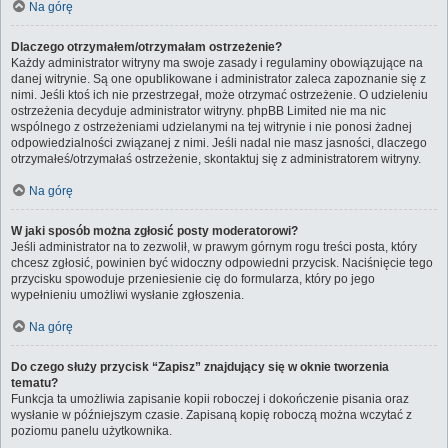
Na górę
Dlaczego otrzymałem/otrzymałam ostrzeżenie?
Każdy administrator witryny ma swoje zasady i regulaminy obowiązujące na
danej witrynie. Są one opublikowane i administrator zaleca zapoznanie się z
nimi. Jeśli ktoś ich nie przestrzegał, może otrzymać ostrzeżenie. O udzieleniu
ostrzeżenia decyduje administrator witryny. phpBB Limited nie ma nic
wspólnego z ostrzeżeniami udzielanymi na tej witrynie i nie ponosi żadnej
odpowiedzialności związanej z nimi. Jeśli nadal nie masz jasności, dlaczego
otrzymałeś/otrzymałaś ostrzeżenie, skontaktuj się z administratorem witryny.
Na górę
W jaki sposób można zgłosić posty moderatorowi?
Jeśli administrator na to zezwolił, w prawym górnym rogu treści posta, który
chcesz zgłosić, powinien być widoczny odpowiedni przycisk. Naciśnięcie tego
przycisku spowoduje przeniesienie cię do formularza, który po jego
wypełnieniu umożliwi wysłanie zgłoszenia.
Na górę
Do czego służy przycisk “Zapisz” znajdujący się w oknie tworzenia
tematu?
Funkcja ta umożliwia zapisanie kopii roboczej i dokończenie pisania oraz
wysłanie w późniejszym czasie. Zapisaną kopię roboczą można wczytać z
poziomu panelu użytkownika.