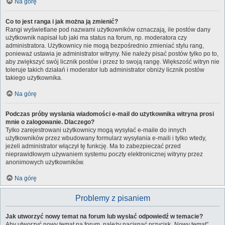
Na górę
Co to jest ranga i jak można ją zmienić?
Rangi wyświetlane pod nazwami użytkowników oznaczają, ile postów dany
użytkownik napisał lub jaki ma status na forum, np. moderatora czy
administratora. Użytkownicy nie mogą bezpośrednio zmieniać stylu rang,
ponieważ ustawia je administrator witryny. Nie należy pisać postów tylko po to,
aby zwiększyć swój licznik postów i przez to swoją rangę. Większość witryn nie
toleruje takich działań i moderator lub administrator obniży licznik postów
takiego użytkownika.
Na górę
Podczas próby wysłania wiadomości e-mail do użytkownika witryna prosi
mnie o zalogowanie. Dlaczego?
Tylko zarejestrowani użytkownicy mogą wysyłać e-maile do innych
użytkowników przez wbudowany formularz wysyłania e-maili i tylko wtedy,
jeżeli administrator włączył tę funkcję. Ma to zabezpieczać przed
nieprawidłowym używaniem systemu poczty elektronicznej witryny przez
anonimowych użytkowników.
Na górę
Problemy z pisaniem
Jak utworzyć nowy temat na forum lub wysłać odpowiedź w temacie?
Aby utworzyć nowy temat na forum, należy nacisnąć przycisk „Nowy temat”,