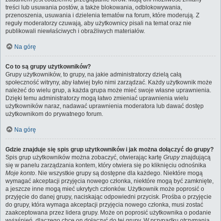
treści lub usuwania postów, a także blokowania, odblokowywania,
przenoszenia, usuwania i dzielenia tematów na forum, które moderują. Z
reguły moderatorzy czuwają, aby użytkownicy pisali na temat oraz nie
publikowali niewłaściwych i obraźliwych materiałów.
Na górę
Co to są grupy użytkowników?
Grupy użytkowników, to grupy, na jakie administratorzy dzielą całą
społeczność witryny, aby łatwiej było nimi zarządzać. Każdy użytkownik może
należeć do wielu grup, a każda grupa może mieć swoje własne uprawnienia.
Dzięki temu administratorzy mogą łatwo zmieniać uprawnienia wielu
użytkowników naraz, nadawać uprawnienia moderatora lub dawać dostęp
użytkownikom do prywatnego forum.
Na górę
Gdzie znajduje się spis grup użytkowników i jak można dołączyć do grupy?
Spis grup użytkowników można zobaczyć, otwierając kartę
Grupy
znajdującą
się w panelu zarządzania kontem, który otwiera się po kliknięciu odnośnika
Moje konto
. Nie wszystkie grupy są dostępne dla każdego. Niektóre mogą
wymagać akceptacji przyjęcia nowego członka, niektóre mogą być zamknięte,
a jeszcze inne mogą mieć ukrytych członków. Użytkownik może poprosić o
przyjęcie do danej grupy, naciskając odpowiedni przycisk. Prośba o przyjęcie
do grupy, która wymaga akceptacji przyjęcia nowego członka, musi zostać
zaakceptowana przez lidera grupy. Może on poprosić użytkownika o podanie
wyjaśnień, dlaczego chce on dołączyć do tej grupy. W przypadku otrzymania