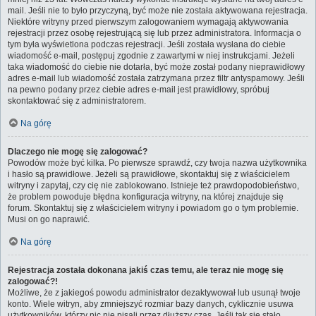
mail. Jeśli nie to było przyczyną, być może nie została aktywowana rejestracja.
Niektóre witryny przed pierwszym zalogowaniem wymagają aktywowania
rejestracji przez osobę rejestrującą się lub przez administratora. Informacja o
tym była wyświetlona podczas rejestracji. Jeśli została wysłana do ciebie
wiadomość e-mail, postępuj zgodnie z zawartymi w niej instrukcjami. Jeżeli
taka wiadomość do ciebie nie dotarła, być może został podany nieprawidłowy
adres e-mail lub wiadomość została zatrzymana przez filtr antyspamowy. Jeśli
na pewno podany przez ciebie adres e-mail jest prawidłowy, spróbuj
skontaktować się z administratorem.
Na górę
Dlaczego nie mogę się zalogować?
Powodów może być kilka. Po pierwsze sprawdź, czy twoja nazwa użytkownika
i hasło są prawidłowe. Jeżeli są prawidłowe, skontaktuj się z właścicielem
witryny i zapytaj, czy cię nie zablokowano. Istnieje też prawdopodobieństwo,
że problem powoduje błędna konfiguracja witryny, na której znajduje się
forum. Skontaktuj się z właścicielem witryny i powiadom go o tym problemie.
Musi on go naprawić.
Na górę
Rejestracja została dokonana jakiś czas temu, ale teraz nie mogę się
zalogować?!
Możliwe, że z jakiegoś powodu administrator dezaktywował lub usunął twoje
konto. Wiele witryn, aby zmniejszyć rozmiar bazy danych, cyklicznie usuwa
użytkowników, którzy nic nie pisali przez dłuższy czas. Jeśli tak się stało,