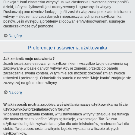
Funkcja “Usuń ciasteczka witryny” usuwa ciasteczka utworzone przez phpBB
dzięki, którym użytkownik jest autoryzowany i logowany do witryny.
Dostarczają one również funkcję – jeśli została włączona przez administratora
witryny – śledzenia przeczytanych i nieprzeczytanych przez użytkownika
postów. Jeśli występują problemy z logowaniem/wylogowaniem, usunięcie
ciasteczek może być pomocne.
Na górę
Preferencje i ustawienia użytkownika
Jak zmienić moje ustawienia?
Jeżeli jesteś zarejestrowanym użytkownikiem, wszystkie twoje ustawienia są
zapisywane w bazie danych witryny. Aby je zmienić, przejdź do panelu
zarządzania swoim kontem. W tym miejscu możesz dokonać zmian swoich
ustawień i preferencji. Odnośnik do panelu o nazwie “Moje konto” znajduje się
zazwyczaj na górze stron witryny.
Na górę
W jaki sposób można zapobiec wyświetlaniu nazwy użytkownika na liście
użytkowników przeglądających forum?
W panelu zarządzania kontem, w “Ustawieniach witryny” znajduje się funkcja
Nie pokazuj statusu online
. Włącz tę funkcję, zaznaczając
Tak
. Nazwa
użytkownika będzie wyświetlana tylko dla administratorów, moderatorów i dla
ciebie. Twoja obecność na witrynie będzie wykazana w liczbie ukrytych
użytkowników.