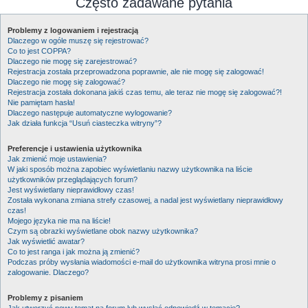
Często zadawane pytania
Problemy z logowaniem i rejestracją
Dlaczego w ogóle muszę się rejestrować?
Co to jest COPPA?
Dlaczego nie mogę się zarejestrować?
Rejestracja została przeprowadzona poprawnie, ale nie mogę się zalogować!
Dlaczego nie mogę się zalogować?
Rejestracja została dokonana jakiś czas temu, ale teraz nie mogę się zalogować?!
Nie pamiętam hasła!
Dlaczego następuje automatyczne wylogowanie?
Jak działa funkcja “Usuń ciasteczka witryny”?
Preferencje i ustawienia użytkownika
Jak zmienić moje ustawienia?
W jaki sposób można zapobiec wyświetlaniu nazwy użytkownika na liście
użytkowników przeglądających forum?
Jest wyświetlany nieprawidłowy czas!
Została wykonana zmiana strefy czasowej, a nadal jest wyświetlany nieprawidłowy
czas!
Mojego języka nie ma na liście!
Czym są obrazki wyświetlane obok nazwy użytkownika?
Jak wyświetlić awatar?
Co to jest ranga i jak można ją zmienić?
Podczas próby wysłania wiadomości e-mail do użytkownika witryna prosi mnie o
zalogowanie. Dlaczego?
Problemy z pisaniem