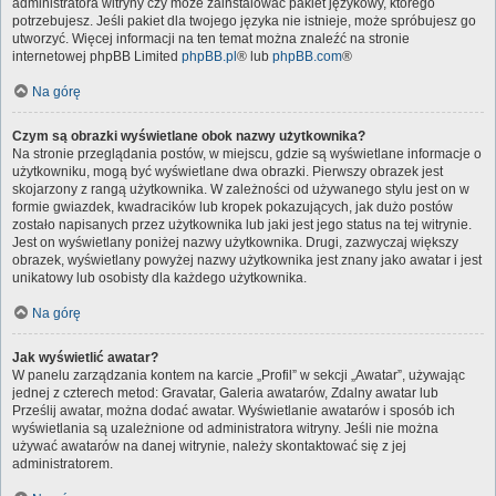
administratora witryny czy może zainstalować pakiet językowy, którego
potrzebujesz. Jeśli pakiet dla twojego języka nie istnieje, może spróbujesz go
utworzyć. Więcej informacji na ten temat można znaleźć na stronie
internetowej phpBB Limited
phpBB.pl
® lub
phpBB.com
®
Na górę
Czym są obrazki wyświetlane obok nazwy użytkownika?
Na stronie przeglądania postów, w miejscu, gdzie są wyświetlane informacje o
użytkowniku, mogą być wyświetlane dwa obrazki. Pierwszy obrazek jest
skojarzony z rangą użytkownika. W zależności od używanego stylu jest on w
formie gwiazdek, kwadracików lub kropek pokazujących, jak dużo postów
zostało napisanych przez użytkownika lub jaki jest jego status na tej witrynie.
Jest on wyświetlany poniżej nazwy użytkownika. Drugi, zazwyczaj większy
obrazek, wyświetlany powyżej nazwy użytkownika jest znany jako awatar i jest
unikatowy lub osobisty dla każdego użytkownika.
Na górę
Jak wyświetlić awatar?
W panelu zarządzania kontem na karcie „Profil” w sekcji „Awatar”, używając
jednej z czterech metod: Gravatar, Galeria awatarów, Zdalny awatar lub
Prześlij awatar, można dodać awatar. Wyświetlanie awatarów i sposób ich
wyświetlania są uzależnione od administratora witryny. Jeśli nie można
używać awatarów na danej witrynie, należy skontaktować się z jej
administratorem.