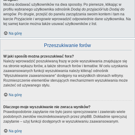
Można dodawać użytkowników na dwa sposoby. Po pierwsze, klikając w
profilu wybranego użytkownika odnośnik
Dodaj do przyjaciół
lub
Dodaj do
wrogów
. Po drugie, przejść do panelu zarządzania swoim kontem i tam na
karcie
Przyjaciele i wrogowie
wprowadzić odpowiednie dane użytkownika. Na
tej samej karcie można także usuwać użytkowników z list.
Na górę
Przeszukiwanie forów
W jaki sposób można przeszukiwać fora?
Należy wprowadzić poszukiwaną frazę w pole wyszukiwania znajdujące się
na stronie wykazu forów, a także stronach forów i tematów. W celu uzyskania
zaawansowanych funkcji wyszukiwania należy kliknąć odnośnik
“Wyszukiwanie zaawansowane” dostępny na wszystkich stronach witryny.
Rozmieszczenie elementów sterujących mechanizmem wyszukiwania może
zależeć od używanego stylu.
Na górę
Dlaczego moje wyszukiwanie nie zwraca wyników?
Prawdopodobnie zapytanie nie było jasno sprecyzowane i zawierało wiele
podobnych zwrotów niezindeksowanych przez phpBB. Dokładnie sprecyzuj
zapytanie – użyj funkcji dostępnych w wyszukiwaniu zaawansowanym.
Na górę