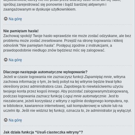
spróbuj zarejestrować się ponownie i bądź bardziej aktywnym i
zaangażowanym w dyskusje użytkownikiem.
Na górę
Nie pamiętam hasła!
Zachowaj spokój! Twoje hasło wprawdzie nie może zostać odzyskane, ale bez
problemu może zostać zresetowane. Przejdź na stronę logowania i kliknij
odnośnik “Nie pamiętam hasła”. Postępuj zgodnie z instrukcjami, a
prawdopodobnie niedługo znów będziesz móc się zalogować.
Na górę
Dlaczego następuje automatyczne wylogowanie?
Jeżeli w czasie logowania nie zaznaczysz funkcji
Zapamiętaj mnie
, witryna
zachowa informację o tym, że twój pobyt na tej witrynie będzie trwał tylko
określony przez administratora czas. Zapobiega to niewłaściwemu użyciu
twojego konta przez kogoś innego. Aby pozostać zalogowanym/zalogowaną,
podczas logowania zaznacz funkcję
Loguj mnie automatycznie
. Jest to
niezalecane, jeżeli korzystasz z witryny z ogólnie dostępnego komputera, np.
w bibliotece, kawiarence internetowej, sali komputerowej w szkole lub na
uczelni itp. Jeśli nie widzisz tej funkcji, oznacza to, że administrator ją wyłączył.
Na górę
Jak działa funkcja “Usuń ciasteczka witryny”?