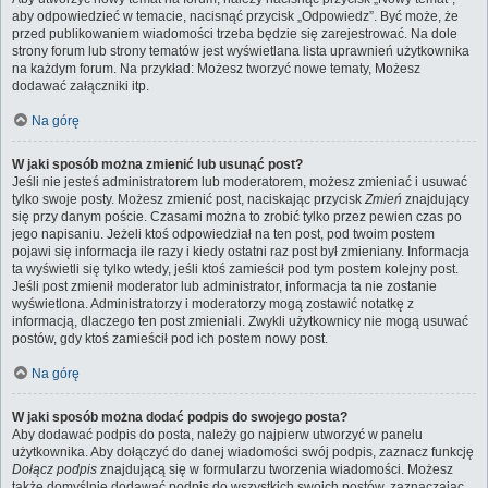
aby odpowiedzieć w temacie, nacisnąć przycisk „Odpowiedz”. Być może, że
przed publikowaniem wiadomości trzeba będzie się zarejestrować. Na dole
strony forum lub strony tematów jest wyświetlana lista uprawnień użytkownika
na każdym forum. Na przykład: Możesz tworzyć nowe tematy, Możesz
dodawać załączniki itp.
Na górę
W jaki sposób można zmienić lub usunąć post?
Jeśli nie jesteś administratorem lub moderatorem, możesz zmieniać i usuwać
tylko swoje posty. Możesz zmienić post, naciskając przycisk
Zmień
znajdujący
się przy danym poście. Czasami można to zrobić tylko przez pewien czas po
jego napisaniu. Jeżeli ktoś odpowiedział na ten post, pod twoim postem
pojawi się informacja ile razy i kiedy ostatni raz post był zmieniany. Informacja
ta wyświetli się tylko wtedy, jeśli ktoś zamieścił pod tym postem kolejny post.
Jeśli post zmienił moderator lub administrator, informacja ta nie zostanie
wyświetlona. Administratorzy i moderatorzy mogą zostawić notatkę z
informacją, dlaczego ten post zmieniali. Zwykli użytkownicy nie mogą usuwać
postów, gdy ktoś zamieścił pod ich postem nowy post.
Na górę
W jaki sposób można dodać podpis do swojego posta?
Aby dodawać podpis do posta, należy go najpierw utworzyć w panelu
użytkownika. Aby dołączyć do danej wiadomości swój podpis, zaznacz funkcję
Dołącz podpis
znajdującą się w formularzu tworzenia wiadomości. Możesz
także domyślnie dodawać podpis do wszystkich swoich postów, zaznaczając