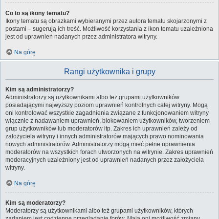
Co to są ikony tematu?
Ikony tematu są obrazkami wybieranymi przez autora tematu skojarzonymi z
postami – sugerują ich treść. Możliwość korzystania z ikon tematu uzależniona
jest od uprawnień nadanych przez administratora witryny.
Na górę
Rangi użytkownika i grupy
Kim są administratorzy?
Administratorzy są użytkownikami albo też grupami użytkowników
posiadającymi najwyższy poziom uprawnień kontrolnych całej witryny. Mogą
oni kontrolować wszystkie zagadnienia związane z funkcjonowaniem witryny
włącznie z nadawaniem uprawnień, blokowaniem użytkowników, tworzeniem
grup użytkowników lub moderatorów itp. Zakres ich uprawnień zależy od
założyciela witryny i innych administratorów mających prawo nominowania
nowych administratorów. Administratorzy mogą mieć pełne uprawnienia
moderatorów na wszystkich forach utworzonych na witrynie. Zakres uprawnień
moderacyjnych uzależniony jest od uprawnień nadanych przez założyciela
witryny.
Na górę
Kim są moderatorzy?
Moderatorzy są użytkownikami albo też grupami użytkowników, których
zadaniem jest codzienne przeglądanie forów. Mają oni możliwość zmiany