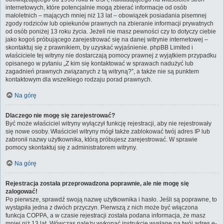
internetowych, które potencjalnie mogą zbierać informacje od osób
małoletnich – mających mniej niż 13 lat – obowiązek posiadania pisemnej
zgody rodziców lub opiekunów prawnych na zbieranie informacji prywatnych
od osób poniżej 13 roku życia. Jeżeli nie masz pewności czy to dotyczy ciebie
jako kogoś próbującego zarejestrować się na danej witrynie internetowej –
skontaktuj się z prawnikiem, by uzyskać wyjaśnienie. phpBB Limited i
właściciele tej witryny nie dostarczają pomocy prawnej z wyjątkiem przypadku
opisanego w pytaniu „Z kim się kontaktować w sprawach nadużyć lub
zagadnień prawnych związanych z tą witryną?”, a także nie są punktem
kontaktowym dla wszelkiego rodzaju porad prawnych.
Na górę
Dlaczego nie mogę się zarejestrować?
Być może właściciel witryny wyłączył funkcję rejestracji, aby nie rejestrowały
się nowe osoby. Właściciel witryny mógł także zablokować twój adres IP lub
zabronił nazwy użytkownika, którą próbujesz zarejestrować. W sprawie
pomocy skontaktuj się z administratorem witryny.
Na górę
Rejestracja została przeprowadzona poprawnie, ale nie mogę się
zalogować!
Po pierwsze, sprawdź swoją nazwę użytkownika i hasło. Jeśli są poprawne, to
wystąpiła jedna z dwóch przyczyn. Pierwszą z nich może być włączona
funkcja COPPA, a w czasie rejestracji została podana informacja, że masz
mniej niż 13 lat. Wówczas należy wykonać instrukcje wysłane na twój adres e-