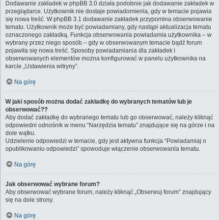
Dodawanie zakładek w phpBB 3.0 działa podobnie jak dodawanie zakładek w
przeglądarce. Użytkownik nie dostaje powiadomienia, gdy w temacie pojawia
się nowa treść. W phpBB 3.1 dodawanie zakładek przypomina obserwowanie
tematu. Użytkownik może być powiadamiany, gdy nastąpi aktualizacja tematu
oznaczonego zakładką. Funkcja obserwowania powiadamia użytkownika – w
wybrany przez niego sposób – gdy w obserwowanym temacie bądź forum
pojawiła się nowa treść. Sposoby powiadamiania dla zakładek i
obserwowanych elementów można konfigurować w panelu użytkownika na
karcie „Ustawienia witryny”.
Na górę
W jaki sposób można dodać zakładkę do wybranych tematów lub je
obserwować??
Aby dodać zakładkę do wybranego tematu lub go obserwować, należy kliknąć
odpowiedni odnośnik w menu “Narzędzia tematu” znajdujące się na górze i na
dole wątku.
Udzielenie odpowiedzi w temacie, gdy jest aktywna funkcja “Powiadamiaj o
opublikowaniu odpowiedzi” spowoduje włączenie obserwowania tematu.
Na górę
Jak obserwować wybrane forum?
Aby obserwować wybrane forum, należy kliknąć „Obserwuj forum” znajdujący
się na dole strony.
Na górę