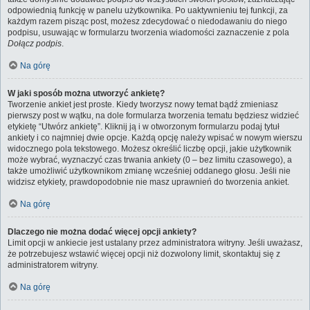
odpowiednią funkcję w panelu użytkownika. Po uaktywnieniu tej funkcji, za
każdym razem pisząc post, możesz zdecydować o niedodawaniu do niego
podpisu, usuwając w formularzu tworzenia wiadomości zaznaczenie z pola
Dołącz podpis
.
Na górę
W jaki sposób można utworzyć ankietę?
Tworzenie ankiet jest proste. Kiedy tworzysz nowy temat bądź zmieniasz
pierwszy post w wątku, na dole formularza tworzenia tematu będziesz widzieć
etykietę “Utwórz ankietę”. Kliknij ją i w otworzonym formularzu podaj tytuł
ankiety i co najmniej dwie opcje. Każdą opcję należy wpisać w nowym wierszu
widocznego pola tekstowego. Możesz określić liczbę opcji, jakie użytkownik
może wybrać, wyznaczyć czas trwania ankiety (0 – bez limitu czasowego), a
także umożliwić użytkownikom zmianę wcześniej oddanego głosu. Jeśli nie
widzisz etykiety, prawdopodobnie nie masz uprawnień do tworzenia ankiet.
Na górę
Dlaczego nie można dodać więcej opcji ankiety?
Limit opcji w ankiecie jest ustalany przez administratora witryny. Jeśli uważasz,
że potrzebujesz wstawić więcej opcji niż dozwolony limit, skontaktuj się z
administratorem witryny.
Na górę