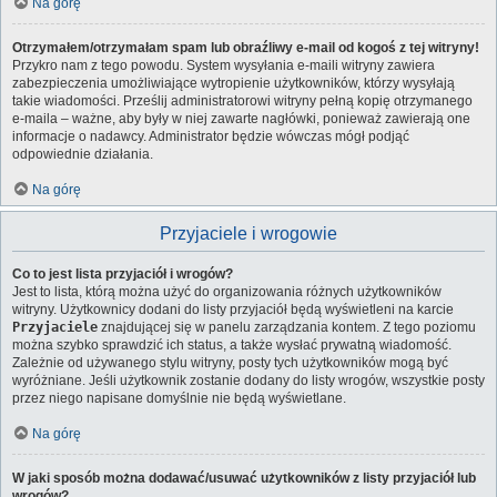
Na górę
Otrzymałem/otrzymałam spam lub obraźliwy e-mail od kogoś z tej witryny!
Przykro nam z tego powodu. System wysyłania e-maili witryny zawiera
zabezpieczenia umożliwiające wytropienie użytkowników, którzy wysyłają
takie wiadomości. Prześlij administratorowi witryny pełną kopię otrzymanego
e-maila – ważne, aby były w niej zawarte nagłówki, ponieważ zawierają one
informacje o nadawcy. Administrator będzie wówczas mógł podjąć
odpowiednie działania.
Na górę
Przyjaciele i wrogowie
Co to jest lista przyjaciół i wrogów?
Jest to lista, którą można użyć do organizowania różnych użytkowników
witryny. Użytkownicy dodani do listy przyjaciół będą wyświetleni na karcie
Przyjaciele
znajdującej się w panelu zarządzania kontem. Z tego poziomu
można szybko sprawdzić ich status, a także wysłać prywatną wiadomość.
Zależnie od używanego stylu witryny, posty tych użytkowników mogą być
wyróżniane. Jeśli użytkownik zostanie dodany do listy wrogów, wszystkie posty
przez niego napisane domyślnie nie będą wyświetlane.
Na górę
W jaki sposób można dodawać/usuwać użytkowników z listy przyjaciół lub
wrogów?