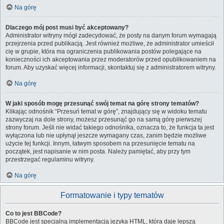
Na górę
Dlaczego mój post musi być akceptowany?
Administrator witryny mógł zadecydować, że posty na danym forum wymagają
przejrzenia przed publikacją. Jest również możliwe, że administrator umieścił
cię w grupie, która ma ograniczenia publikowania postów polegające na
konieczności ich akceptowania przez moderatorów przed opublikowaniem na
forum. Aby uzyskać więcej informacji, skontaktuj się z administratorem witryny.
Na górę
W jaki sposób mogę przesunąć swój temat na górę strony tematów?
Klikając odnośnik “Przesuń temat w górę”, znajdujący się w widoku tematu
zazwyczaj na dole strony, możesz przesunąć go na samą górę pierwszej
strony forum. Jeśli nie widać takiego odnośnika, oznacza to, że funkcja ta jest
wyłączona lub nie upłynął jeszcze wymagany czas, zanim będzie możliwe
użycie tej funkcji. Innym, łatwym sposobem na przesunięcie tematu na
początek, jest napisanie w nim posta. Należy pamiętać, aby przy tym
przestrzegać regulaminu witryny.
Na górę
Formatowanie i typy tematów
Co to jest BBCode?
BBCode jest specjalną implementacją języka HTML, która daje lepszą