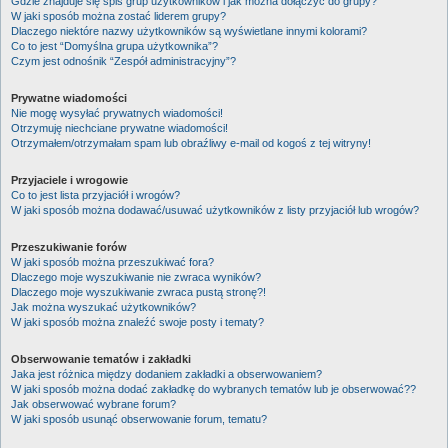
Gdzie znajduje się spis grup użytkowników i jak można dołączyć do grupy?
W jaki sposób można zostać liderem grupy?
Dlaczego niektóre nazwy użytkowników są wyświetlane innymi kolorami?
Co to jest “Domyślna grupa użytkownika”?
Czym jest odnośnik “Zespół administracyjny”?
Prywatne wiadomości
Nie mogę wysyłać prywatnych wiadomości!
Otrzymuję niechciane prywatne wiadomości!
Otrzymałem/otrzymałam spam lub obraźliwy e-mail od kogoś z tej witryny!
Przyjaciele i wrogowie
Co to jest lista przyjaciół i wrogów?
W jaki sposób można dodawać/usuwać użytkowników z listy przyjaciół lub wrogów?
Przeszukiwanie forów
W jaki sposób można przeszukiwać fora?
Dlaczego moje wyszukiwanie nie zwraca wyników?
Dlaczego moje wyszukiwanie zwraca pustą stronę?!
Jak można wyszukać użytkowników?
W jaki sposób można znaleźć swoje posty i tematy?
Obserwowanie tematów i zakładki
Jaka jest różnica między dodaniem zakładki a obserwowaniem?
W jaki sposób można dodać zakładkę do wybranych tematów lub je obserwować??
Jak obserwować wybrane forum?
W jaki sposób usunąć obserwowanie forum, tematu?