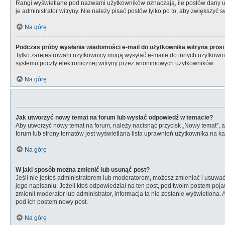
Rangi wyświetlane pod nazwami użytkowników oznaczają, ile postów dany uży
je administrator witryny. Nie należy pisać postów tylko po to, aby zwiększyć s
Na górę
Podczas próby wysłania wiadomości e-mail do użytkownika witryna prosi
Tylko zarejestrowani użytkownicy mogą wysyłać e-maile do innych użytkownik
systemu poczty elektronicznej witryny przez anonimowych użytkowników.
Na górę
Jak utworzyć nowy temat na forum lub wysłać odpowiedź w temacie?
Aby utworzyć nowy temat na forum, należy nacisnąć przycisk „Nowy temat”, 
forum lub strony tematów jest wyświetlana lista uprawnień użytkownika na 
Na górę
W jaki sposób można zmienić lub usunąć post?
Jeśli nie jesteś administratorem lub moderatorem, możesz zmieniać i usuwać 
jego napisaniu. Jeżeli ktoś odpowiedział na ten post, pod twoim postem pojawi s
zmienił moderator lub administrator, informacja ta nie zostanie wyświetlona.
pod ich postem nowy post.
Na górę