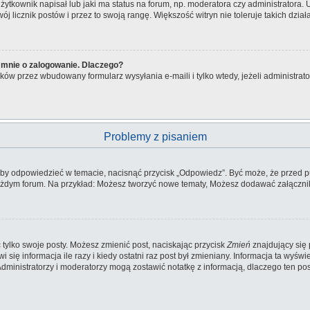
tkownik napisał lub jaki ma status na forum, np. moderatora czy administratora.
wój licznik postów i przez to swoją rangę. Większość witryn nie toleruje takich dzia
 mnie o zalogowanie. Dlaczego?
ów przez wbudowany formularz wysyłania e-maili i tylko wtedy, jeżeli administra
Problemy z pisaniem
aby odpowiedzieć w temacie, nacisnąć przycisk „Odpowiedz”. Być może, że przed p
każdym forum. Na przykład: Możesz tworzyć nowe tematy, Możesz dodawać załączniki
tylko swoje posty. Możesz zmienić post, naciskając przycisk
Zmień
znajdujący się 
ię informacja ile razy i kiedy ostatni raz post był zmieniany. Informacja ta wyświetl
 Administratorzy i moderatorzy mogą zostawić notatkę z informacją, dlaczego ten p