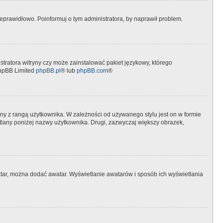
eprawidłowo. Poinformuj o tym administratora, by naprawił problem.
stratora witryny czy może zainstalować pakiet językowy, którego
 phpBB Limited
phpBB.pl
® lub
phpBB.com
®
ny z rangą użytkownika. W zależności od używanego stylu jest on w formie
etlany poniżej nazwy użytkownika. Drugi, zazwyczaj większy obrazek,
watar, można dodać awatar. Wyświetlanie awatarów i sposób ich wyświetlania