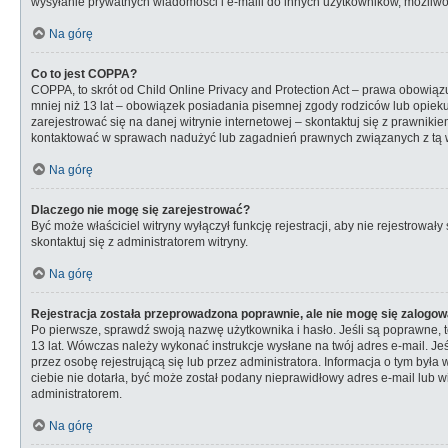
wysyłanie prywatnych wiadomości i e-maili do innych użytkowników, możliwość
Na górę
Co to jest COPPA?
COPPA, to skrót od Child Online Privacy and Protection Act – prawa obowiąz
mniej niż 13 lat – obowiązek posiadania pisemnej zgody rodziców lub opieku
zarejestrować się na danej witrynie internetowej – skontaktuj się z prawniki
kontaktować w sprawach nadużyć lub zagadnień prawnych związanych z tą wi
Na górę
Dlaczego nie mogę się zarejestrować?
Być może właściciel witryny wyłączył funkcję rejestracji, aby nie rejestrow
skontaktuj się z administratorem witryny.
Na górę
Rejestracja została przeprowadzona poprawnie, ale nie mogę się zalogow
Po pierwsze, sprawdź swoją nazwę użytkownika i hasło. Jeśli są poprawne, t
13 lat. Wówczas należy wykonać instrukcje wysłane na twój adres e-mail. Je
przez osobę rejestrującą się lub przez administratora. Informacja o tym była
ciebie nie dotarła, być może został podany nieprawidłowy adres e-mail lub w
administratorem.
Na górę