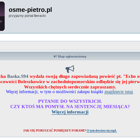
osme-pietro.pl
przyjazny portal literacki
Słup ogłoszeniowy
zka
Baska.S94
wydała swoją długo zapowiadaną powieść pt. "Echo 
ejscowości Boleszkowice w zachodniopomorskim odbędzie się jej pier
Wszystkich chętnych serdecznie zapraszamy.
Więcej informacji, w tym o możliwości zakupu książki
znajdziecie tutaj
.
PYTANIE DO WSZYSTKICH.
CZY KTOŚ MA POMYSŁ NA SENTENCJĘ MIESIĄCA?
Więcej informacji
JAK SIĘ PORUSZAĆ POMIĘDZY FORAMI?
O tym dowiesz się stąd.