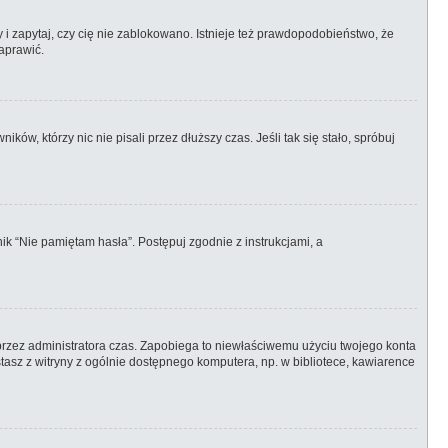
 i zapytaj, czy cię nie zablokowano. Istnieje też prawdopodobieństwo, że
aprawić.
w, którzy nic nie pisali przez dłuższy czas. Jeśli tak się stało, spróbuj
k “Nie pamiętam hasła”. Postępuj zgodnie z instrukcjami, a
ny przez administratora czas. Zapobiega to niewłaściwemu użyciu twojego konta
zystasz z witryny z ogólnie dostępnego komputera, np. w bibliotece, kawiarence