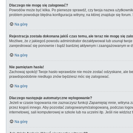
Dlaczego nie mogę się zalogować?
Powodów może być kilka. Po pierwsze sprawdź, czy twoja nazwa użytkownika i 
problem powoduje błędna konfiguracja witryny, na której znajduje się forum.
Na górę
Rejestracja została dokonana jakiś czas temu, ale teraz nie mogę się za
Możliwe, że z jakiegoś powodu administrator dezaktywował lub usunął twoje ko
zarejestrować się ponownie i bądź bardziej aktywnym i zaangażowanym w d
Na górę
Nie pamiętam hasła!
Zachowaj spokój! Twoje hasło wprawdzie nie może zostać odzyskane, ale bez 
prawdopodobnie niedługo znów będziesz móc się zalogować.
Na górę
Dlaczego następuje automatyczne wylogowanie?
Jeżeli w czasie logowania nie zaznaczysz funkcji
Zapamiętaj mnie
, witryna 
przez kogoś innego. Aby pozostać zalogowanym/zalogowaną, podczas logo
internetowej, sali komputerowej w szkole lub na uczelni itp. Jeśli nie widzisz t
Na górę