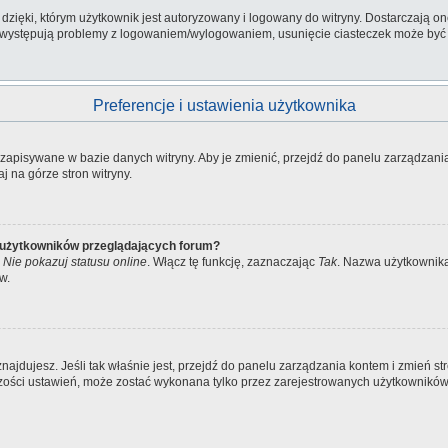
ięki, którym użytkownik jest autoryzowany i logowany do witryny. Dostarczają one 
li występują problemy z logowaniem/wylogowaniem, usunięcie ciasteczek może by
Preferencje i ustawienia użytkownika
ą zapisywane w bazie danych witryny. Aby je zmienić, przejdź do panelu zarządza
j na górze stron witryny.
e użytkowników przeglądających forum?
a
Nie pokazuj statusu online
. Włącz tę funkcję, zaznaczając
Tak
. Nazwa użytkownika 
w.
ię znajdujesz. Jeśli tak właśnie jest, przejdź do panelu zarządzania kontem i zmień
kszości ustawień, może zostać wykonana tylko przez zarejestrowanych użytkowników.