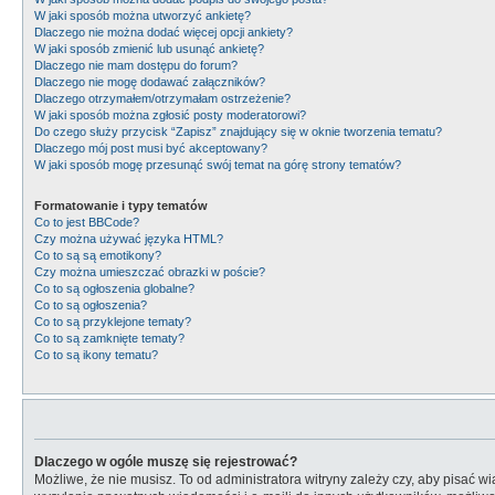
W jaki sposób można utworzyć ankietę?
Dlaczego nie można dodać więcej opcji ankiety?
W jaki sposób zmienić lub usunąć ankietę?
Dlaczego nie mam dostępu do forum?
Dlaczego nie mogę dodawać załączników?
Dlaczego otrzymałem/otrzymałam ostrzeżenie?
W jaki sposób można zgłosić posty moderatorowi?
Do czego służy przycisk “Zapisz” znajdujący się w oknie tworzenia tematu?
Dlaczego mój post musi być akceptowany?
W jaki sposób mogę przesunąć swój temat na górę strony tematów?
Formatowanie i typy tematów
Co to jest BBCode?
Czy można używać języka HTML?
Co to są są emotikony?
Czy można umieszczać obrazki w poście?
Co to są ogłoszenia globalne?
Co to są ogłoszenia?
Co to są przyklejone tematy?
Co to są zamknięte tematy?
Co to są ikony tematu?
Dlaczego w ogóle muszę się rejestrować?
Możliwe, że nie musisz. To od administratora witryny zależy czy, aby pisać w