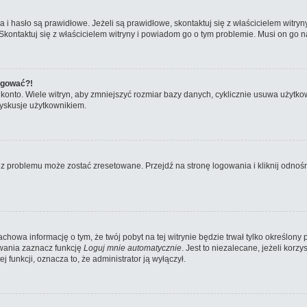
hasło są prawidłowe. Jeżeli są prawidłowe, skontaktuj się z właścicielem witryny
 Skontaktuj się z właścicielem witryny i powiadom go o tym problemie. Musi on go n
logować?!
nto. Wiele witryn, aby zmniejszyć rozmiar bazy danych, cyklicznie usuwa użytkownikó
yskusje użytkownikiem.
problemu może zostać zresetowane. Przejdź na stronę logowania i kliknij odnośni
zachowa informację o tym, że twój pobyt na tej witrynie będzie trwał tylko określo
wania zaznacz funkcję
Loguj mnie automatycznie
. Jest to niezalecane, jeżeli kor
ej funkcji, oznacza to, że administrator ją wyłączył.