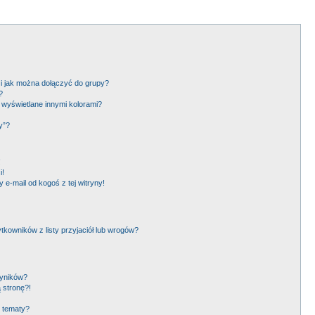
 i jak można dołączyć do grupy?
?
wyświetlane innymi kolorami?
y”?
!
i!
e-mail od kogoś z tej witryny!
owników z listy przyjaciół lub wrogów?
wyników?
 stronę?!
i tematy?