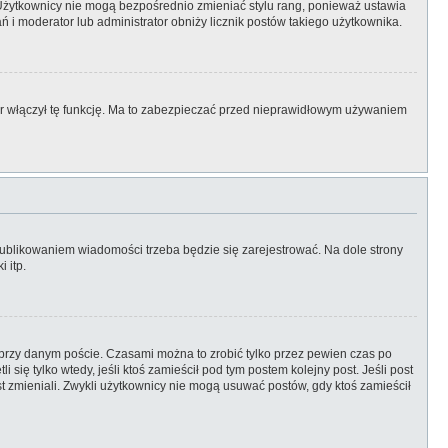
 Użytkownicy nie mogą bezpośrednio zmieniać stylu rang, ponieważ ustawia
łań i moderator lub administrator obniży licznik postów takiego użytkownika.
tor włączył tę funkcję. Ma to zabezpieczać przed nieprawidłowym używaniem
ublikowaniem wiadomości trzeba będzie się zarejestrować. Na dole strony
 itp.
przy danym poście. Czasami można to zrobić tylko przez pewien czas po
i się tylko wtedy, jeśli ktoś zamieścił pod tym postem kolejny post. Jeśli post
ost zmieniali. Zwykli użytkownicy nie mogą usuwać postów, gdy ktoś zamieścił