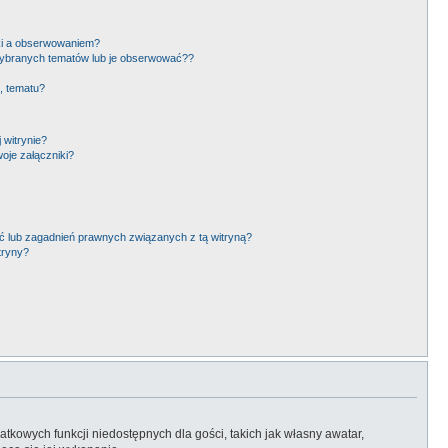
ki a obserwowaniem?
ybranych tematów lub je obserwować??
, tematu?
 witrynie?
oje załączniki?
 lub zagadnień prawnych związanych z tą witryną?
tryny?
atkowych funkcji niedostępnych dla gości, takich jak własny awatar,