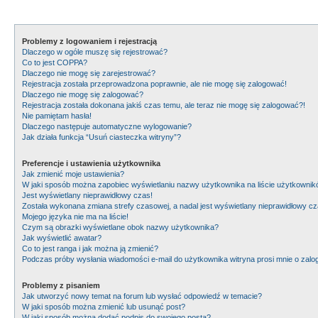
Problemy z logowaniem i rejestracją
Dlaczego w ogóle muszę się rejestrować?
Co to jest COPPA?
Dlaczego nie mogę się zarejestrować?
Rejestracja została przeprowadzona poprawnie, ale nie mogę się zalogować!
Dlaczego nie mogę się zalogować?
Rejestracja została dokonana jakiś czas temu, ale teraz nie mogę się zalogować?!
Nie pamiętam hasła!
Dlaczego następuje automatyczne wylogowanie?
Jak działa funkcja “Usuń ciasteczka witryny”?
Preferencje i ustawienia użytkownika
Jak zmienić moje ustawienia?
W jaki sposób można zapobiec wyświetlaniu nazwy użytkownika na liście użytkowni
Jest wyświetlany nieprawidłowy czas!
Została wykonana zmiana strefy czasowej, a nadal jest wyświetlany nieprawidłowy cz
Mojego języka nie ma na liście!
Czym są obrazki wyświetlane obok nazwy użytkownika?
Jak wyświetlić awatar?
Co to jest ranga i jak można ją zmienić?
Podczas próby wysłania wiadomości e-mail do użytkownika witryna prosi mnie o zal
Problemy z pisaniem
Jak utworzyć nowy temat na forum lub wysłać odpowiedź w temacie?
W jaki sposób można zmienić lub usunąć post?
W jaki sposób można dodać podpis do swojego posta?