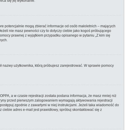
eca się jej wykonanie.
óre potencjalnie mogą zbierać informacje od osób małoletnich – mających
Jeżeli nie masz pewności czy to dotyczy ciebie jako kogoś próbującego
ją pomocy prawnej z wyjątkiem przypadku opisanego w pytaniu „Z kim się
nych.
ronił nazwy użytkownika, którą próbujesz zarejestrować. W sprawie pomocy
PPA, a w czasie rejestracji została podana informacja, że masz mniej niż
 witryny przed pierwszym zalogowaniem wymagają aktywowania rejestracji
, postępuj zgodnie z zawartymi w niej instrukcjami. Jeżeli taka wiadomość do
 ciebie adres e-mail jest prawidłowy, spróbuj skontaktować się z