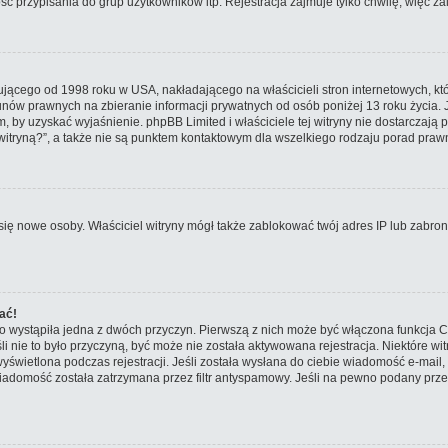
 przypisania do grup użytkowników itp. Rejestracja zajmuje tylko chwilę, więc zal
ującego od 1998 roku w USA, nakładającego na właścicieli stron internetowych, kt
nów prawnych na zbieranie informacji prywatnych od osób poniżej 13 roku życia. 
em, by uzyskać wyjaśnienie. phpBB Limited i właściciele tej witryny nie dostarcza
tryną?”, a także nie są punktem kontaktowym dla wszelkiego rodzaju porad praw
ały się nowe osoby. Właściciel witryny mógł także zablokować twój adres IP lub zab
ać!
o wystąpiła jedna z dwóch przyczyn. Pierwszą z nich może być włączona funkcja CO
śli nie to było przyczyną, być może nie została aktywowana rejestracja. Niektóre
 wyświetlona podczas rejestracji. Jeśli została wysłana do ciebie wiadomość e-mail
iadomość została zatrzymana przez filtr antyspamowy. Jeśli na pewno podany przez