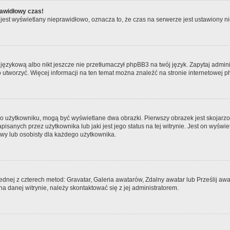
rawidłowy czas!
jest wyświetlany nieprawidłowo, oznacza to, że czas na serwerze jest ustawiony ni
językową albo nikt jeszcze nie przetłumaczył phpBB3 na twój język. Zapytaj admini
go utworzyć. Więcej informacji na ten temat można znaleźć na stronie internetowej
 o użytkowniku, mogą być wyświetlane dwa obrazki. Pierwszy obrazek jest skojarzo
sanych przez użytkownika lub jaki jest jego status na tej witrynie. Jest on wyświ
owy lub osobisty dla każdego użytkownika.
jednej z czterech metod: Gravatar, Galeria awatarów, Zdalny awatar lub Prześlij a
a danej witrynie, należy skontaktować się z jej administratorem.