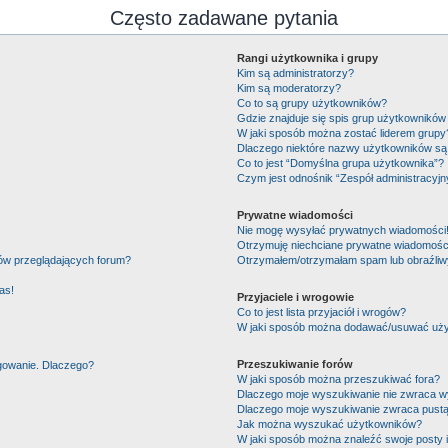
Często zadawane pytania
Rangi użytkownika i grupy
Kim są administratorzy?
Kim są moderatorzy?
Co to są grupy użytkowników?
Gdzie znajduje się spis grup użytkowników
W jaki sposób można zostać liderem grupy
Dlaczego niektóre nazwy użytkowników są 
Co to jest “Domyślna grupa użytkownika”?
Czym jest odnośnik “Zespół administracyjn
Prywatne wiadomości
Nie mogę wysyłać prywatnych wiadomości
Otrzymuję niechciane prywatne wiadomośc
ków przeglądających forum?
Otrzymałem/otrzymałam spam lub obraźliwy 
as!
Przyjaciele i wrogowie
Co to jest lista przyjaciół i wrogów?
W jaki sposób można dodawać/usuwać użytk
Przeszukiwanie forów
ogowanie. Dlaczego?
W jaki sposób można przeszukiwać fora?
Dlaczego moje wyszukiwanie nie zwraca 
Dlaczego moje wyszukiwanie zwraca pustą
Jak można wyszukać użytkowników?
W jaki sposób można znaleźć swoje posty 