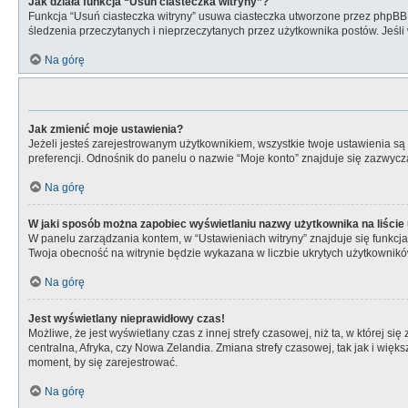
Jak działa funkcja “Usuń ciasteczka witryny”?
Funkcja “Usuń ciasteczka witryny” usuwa ciasteczka utworzone przez phpBB dz
śledzenia przeczytanych i nieprzeczytanych przez użytkownika postów. Jeś
Na górę
Jak zmienić moje ustawienia?
Jeżeli jesteś zarejestrowanym użytkownikiem, wszystkie twoje ustawienia s
preferencji. Odnośnik do panelu o nazwie “Moje konto” znajduje się zazwycza
Na górę
W jaki sposób można zapobiec wyświetlaniu nazwy użytkownika na liści
W panelu zarządzania kontem, w “Ustawieniach witryny” znajduje się funkcj
Twoja obecność na witrynie będzie wykazana w liczbie ukrytych użytkownikó
Na górę
Jest wyświetlany nieprawidłowy czas!
Możliwe, że jest wyświetlany czas z innej strefy czasowej, niż ta, w której s
centralna, Afryka, czy Nowa Zelandia. Zmiana strefy czasowej, tak jak i wię
moment, by się zarejestrować.
Na górę