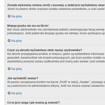
Została wykonana zmiana strefy czasowej, a nadal jest wyświetlany niep
Jeżeli na pewno strefa czasowa została ustawiona prawidłowo, a czas nadal 
Na górę
Mojego języka nie ma na liście!
Być może administrator nie zainstalował pakietu zawierającego twoją wersję 
potrzebujesz. Jeśli pakiet dla twojego języka nie istnieje, może spróbujesz 
Na górę
Czym są obrazki wyświetlane obok nazwy użytkownika?
Na stronie przeglądania postów, w miejscu, gdzie są wyświetlane informacje
gwiazdek, kwadracików lub kropek pokazujących, jak dużo postów zostało napi
wyświetlany powyżej nazwy użytkownika jest znany jako awatar i jest unikat
Na górę
Jak wyświetlić awatar?
W panelu zarządzania kontem na karcie „Profil” w sekcji „Awatar”, używając 
są uzależnione od administratora witryny. Jeśli nie można używać awatarów n
Na górę
Co to jest ranga i jak można ją zmienić?